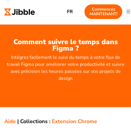
Commencez
FR
MAINTENANT!
Comment suivre le temps dans
Figma ?
Intégrez facilement le suivi du temps à votre flux de
travail Figma pour améliorer votre productivité et suivre
avec précision les heures passées sur vos projets de
design
Aide
|
Collections :
Extension Chrome