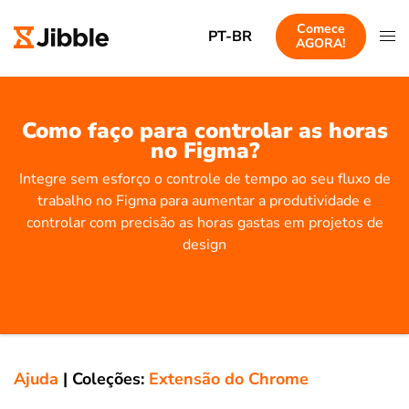
Comece
PT-BR
AGORA!
Como faço para controlar as horas
no Figma?
Integre sem esforço o controle de tempo ao seu fluxo de
trabalho no Figma para aumentar a produtividade e
controlar com precisão as horas gastas em projetos de
design
Ajuda
|
Coleções:
Extensão do Chrome