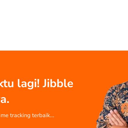
u lagi! Jibble
a.
me tracking terbaik...