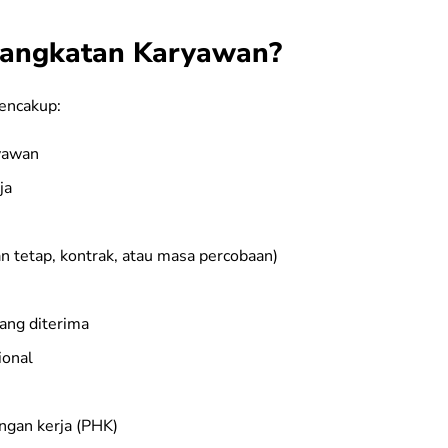
ngangkatan Karyawan?
encakup:
ryawan
ja
 tetap, kontrak, atau masa percobaan)
yang diterima
ional
ngan kerja (PHK)