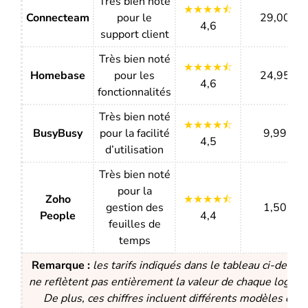
Très bien noté
★★★★⯪
Connecteam
pour le
29,00 $
4,6
support client
Très bien noté
★★★★⯪
Homebase
pour les
24,95 $
4,6
fonctionnalités
Très bien noté
★★★★⯪
BusyBusy
pour la facilité
9,99 $
4,5
d’utilisation
Très bien noté
pour la
Zoho
★★★★⯪
gestion des
1,50 $
People
4,4
feuilles de
temps
Remarque :
les tarifs indiqués dans le tableau ci-dessu
ne reflètent pas entièrement la valeur de chaque logiciel
De plus, ces chiffres incluent différents modèles de