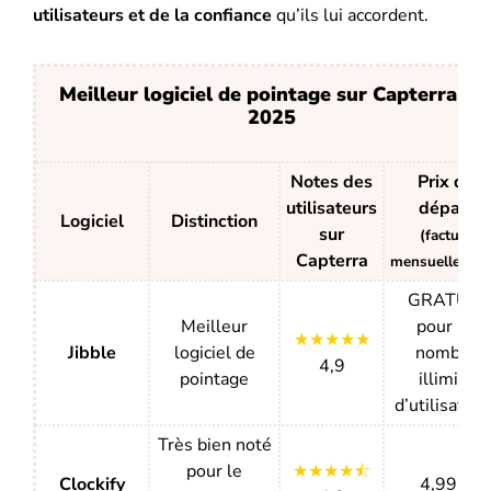
utilisateurs
et de la confiance
qu’ils lui accordent.
Meilleur logiciel de pointage sur Capterra en
2025
Notes des
Prix de
utilisateurs
départ
Logiciel
Distinction
sur
(facturé
Capterra
mensuellemen
GRATUIT
Meilleur
pour un
★★★★★
Jibble
logiciel de
nombre
4,9
pointage
illimité
d’utilisateur
Très bien noté
pour le
★★★★⯪
Clockify
4,99 $