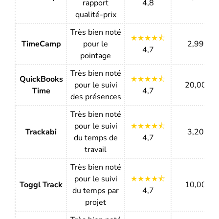
rapport
4,8
qualité-prix
Très bien noté
★★★★⯪
TimeCamp
pour le
2,99 $
4,7
pointage
Très bien noté
QuickBooks
★★★★⯪
pour le suivi
20,00 $
Time
4,7
des présences
Très bien noté
pour le suivi
★★★★⯪
Trackabi
3,20 $
du temps de
4,7
travail
Très bien noté
pour le suivi
★★★★⯪
Toggl Track
10,00 $
du temps par
4,7
projet