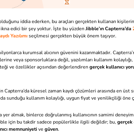
 olduğunu iddia ederken, bu araçları gerçekten kullanan kişilerin
kna edici bir şey yoktur. İşte bu yüzden
Jibble’ın Capterra’da
ydı Yazılımı
seçilmesi gerçekten büyük önem taşıyor.
milyonlarca kurumsal alıcının güvenini kazanmaktadır. Capterra’
lerine veya sponsorluklara değil, yazılımları kullanım kolaylığı
teği ve özellikler açısından değerlendiren
gerçek kullanıcı yo
için Capterra’da küresel zaman kaydı çözümleri arasında en üst sı
da sunduğu kullanım kolaylığı, uygun fiyat ve yenilikçiliği öne ç
a yer almak, binlerce doğrulanmış kullanıcının samimi deneyiml
ble için bu takdir sadece popülerlikle ilgili değildir; bu,
gerçek
anıcı memnuniyeti
ve
güven
.