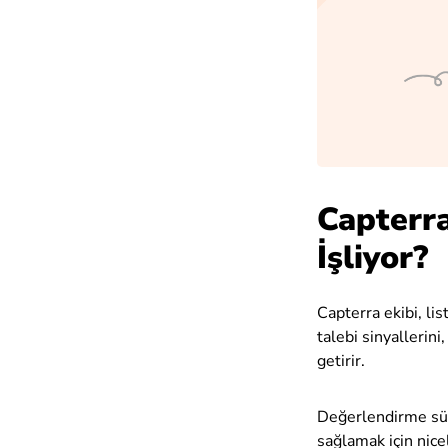
Capterra
İşliyor?
Capterra ekibi, li
talebi sinyallerini
getirir.
Değerlendirme süre
sağlamak için nicel