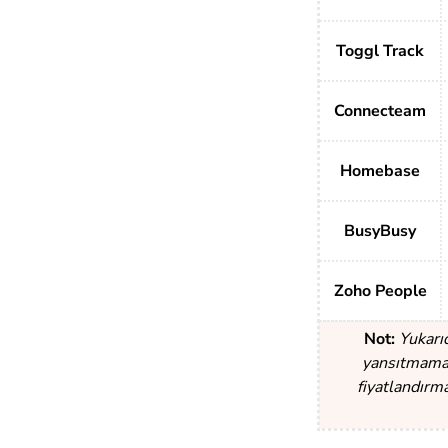
Toggl Track
Connecteam
Homebase
BusyBusy
Zoho People
Not:
Yukarı
yansıtmamakt
fiyatlandırm