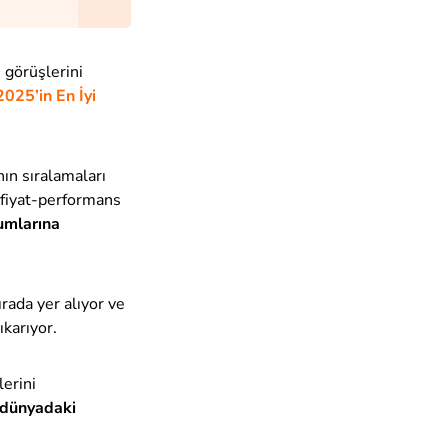
 görüşlerini
2025’in En İyi
nın sıralamaları
, fiyat-performans
rumlarına
rada yer alıyor ve
ıkarıyor.
erini
 dünyadaki