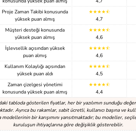
konusunda yüksek puan almış
4,7
Proje Zaman Takibi konusunda
★★★★⯪
yüksek puan almış
4,7
Müşteri desteği konusunda
★★★★⯪
yüksek puan almış
4,6
İşlevsellik açısından yüksek
★★★★⯪
puan almış
4,6
Kullanım Kolaylığı açısından
★★★★⯪
yüksek puan aldı
4,5
Zaman çizelgesi yönetimi
★★★★⯪
konusunda yüksek puan almış
4,4
daki tabloda gösterilen fiyatlar, her bir yazılımın sunduğu değer
adır. Ayrıca bu rakamlar, sabit ücretli, kullanıcı başına ve kul
a modellerinin bir karışımını yansıtmaktadır; bu modeller, seçil
kuruluşun ihtiyaçlarına göre değişiklik gösterebilir.