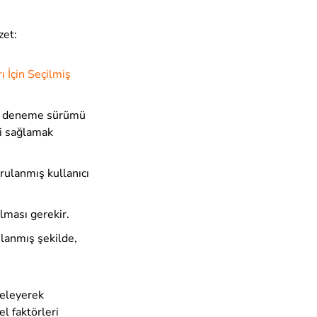
zet:
ı İçin Seçilmiş
siz deneme sürümü
iği sağlamak
ğrulanmış kullanıcı
olması gerekir.
ulanmış şekilde,
celeyerek
el faktörleri