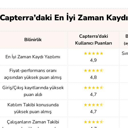
Capterra’daki En İyi Zaman Kaydı
Capterra’daki
B
Bilinirlik
Kullanıcı Puanları
(a
★★★★★
Sın
En İyi Zaman Kaydı Yazılımı
4,9
Fiyat-performans oranı
★★★★⯪
açısından yüksek puan almış
4,8
Giriş/Çıkış kayıtlarında yüksek
★★★★⯪
puan aldı
4,7
Katılım Takibi konusunda
★★★★⯪
yüksek puan almış
4,7
Çalışanların Zaman Takibi
★★★★⯪