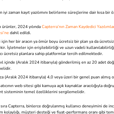
n iyi zaman kayıt yazılımını belirleme süreçlerine dair kısa bir ö
 ürünler, 2024 yılında
Capterra’nın Zaman Kaydedici Yazılımlar
si’ne
dahil edildi
.
 için her bir aracın ya ömür boyu ücretsiz bir plan ya da ücret
r. İşletmeler için erişilebilirliği ve uzun vadeli kullanılabilirl
ıcı ücretsiz planlara sahip platformlar tercih edilmektedir.
 yıl içinde (Aralık 2024 itibarıyla) gönderilmiş en az 20 adet do
elidir.
ıca (Aralık 2024 itibarıyla) 4,0 veya üzeri bir genel puan almış 
satıcının web sitesi gibi kamuya açık kaynaklar aracılığıyla doğr
ıt sisteminin temel özelliklerini sergilemelidir.
ı sıra Capterra, binlerce doğrulanmış kullanıcı deneyimini de in
nım kolaylığı, müşteri desteği ve fiyat-performans oranı gibi tem