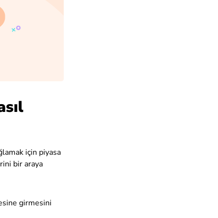
sıl
ğlamak için piyasa
ini bir araya
esine girmesini