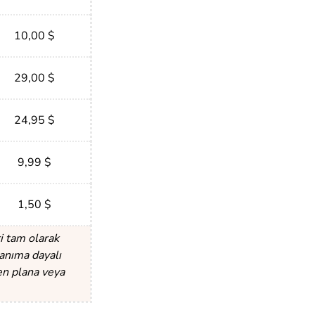
10,00 $
29,00 $
24,95 $
9,99 $
1,50 $
i tam olarak
lanıma dayalı
en plana veya