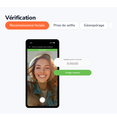
Vérification
Reconnaissance faciale
Prise de selfie
Géorepérage
Su