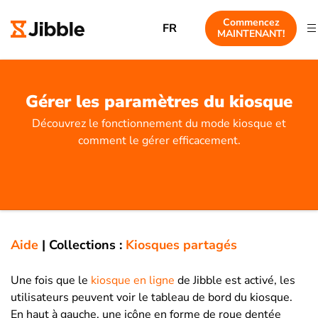
Commencez
FR
MAINTENANT!
Gérer les paramètres du kiosque
Découvrez le fonctionnement du mode kiosque et
comment le gérer efficacement.
Aide
|
Collections :
Kiosques partagés
Une fois que le
kiosque en ligne
de Jibble est activé, les
utilisateurs peuvent voir le tableau de bord du kiosque.
En haut à gauche, une icône en forme de roue dentée