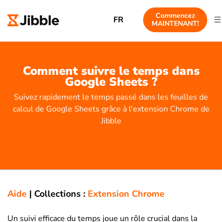
Commencez
FR
MAINTENANT!
Comment suivre le temps dans
Google Sheets ?
Suivez rapidement le temps passé dans les feuilles de
calcul de Google Sheets grâce à l'extension Chrome de
Jibble
Aide
|
Collections :
Extension Chrome
Un suivi efficace du temps joue un rôle crucial dans la