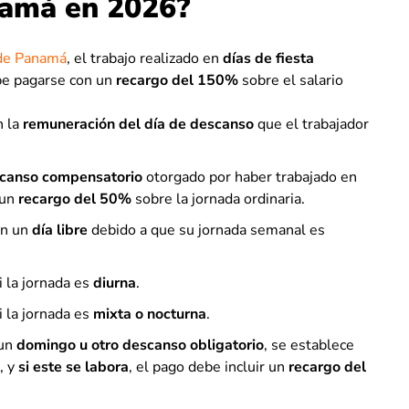
namá en 2026?
 de Panamá
, el trabajo realizado en
días de fiesta
e pagarse con un
recargo del 150%
sobre el salario
 la
remuneración del día de descanso
que el trabajador
scanso compensatorio
otorgado por haber trabajado en
 un
recargo del 50%
sobre la jornada ordinaria.
en un
día libre
debido a que su jornada semanal es
i la jornada es
diurna
.
i la jornada es
mixta o nocturna
.
 un
domingo u otro descanso obligatorio
, se establece
, y
si este se labora
, el pago debe incluir un
recargo del