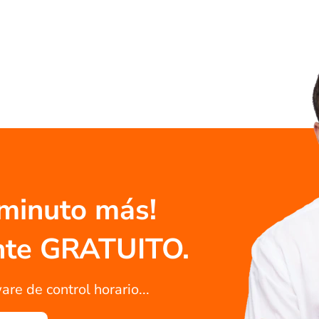
 minuto más!
ente GRATUITO.
are de control horario...