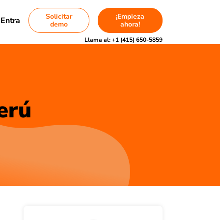
Solicitar
¡Empieza
Entra
demo
ahora!
Llama al:
+1 (415) 650-5859
erú