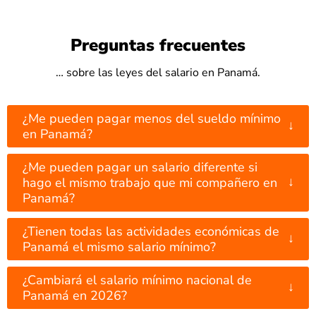
Preguntas frecuentes
… sobre las leyes del salario en Panamá.
¿Me pueden pagar menos del sueldo mínimo
↓
en Panamá?
¿Me pueden pagar un salario diferente si
↓
hago el mismo trabajo que mi compañero en
Panamá?
¿Tienen todas las actividades económicas de
↓
Panamá el mismo salario mínimo?
¿Cambiará el salario mínimo nacional de
↓
Panamá en 2026?