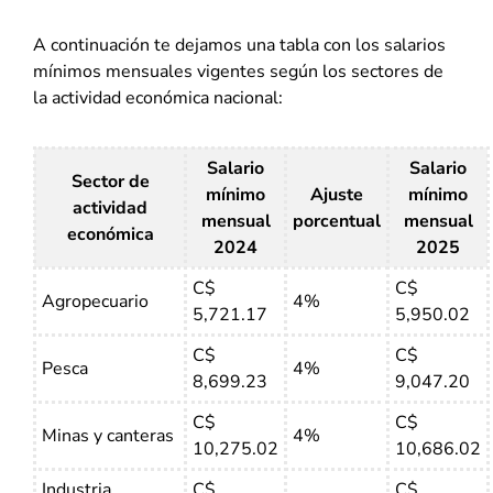
A continuación te dejamos una tabla con los salarios
mínimos mensuales vigentes según los sectores de
la actividad económica nacional:
Salario
Salario
Sector de
mínimo
Ajuste
mínimo
actividad
mensual
porcentual
mensual
económica
2024
2025
C$
C$
Agropecuario
4%
5,721.17
5,950.02
C$
C$
Pesca
4%
8,699.23
9,047.20
C$
C$
Minas y canteras
4%
10,275.02
10,686.02
Industria
C$
C$