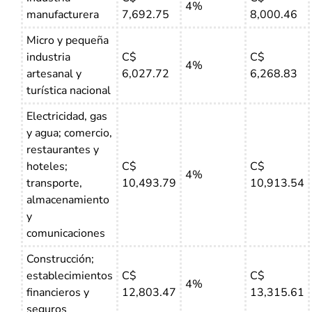
4%
manufacturera
7,692.75
8,000.46
Micro y pequeña
industria
C$
C$
4%
artesanal y
6,027.72
6,268.83
turística nacional
Electricidad, gas
y agua; comercio,
restaurantes y
hoteles;
C$
C$
4%
transporte,
10,493.79
10,913.54
almacenamiento
y
comunicaciones
Construcción;
establecimientos
C$
C$
4%
financieros y
12,803.47
13,315.61
seguros