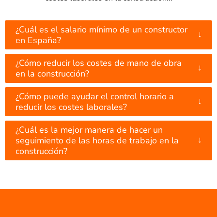
¿Cuál es el salario mínimo de un constructor
↓
en España?
¿Cómo reducir los costes de mano de obra
↓
en la construcción?
¿Cómo puede ayudar el control horario a
↓
reducir los costes laborales?
¿Cuál es la mejor manera de hacer un
↓
seguimiento de las horas de trabajo en la
construcción?