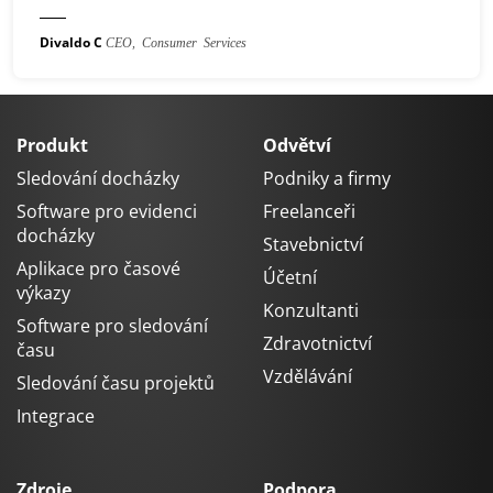
Divaldo C
CEO, Consumer Services
Produkt
Odvětví
Sledování docházky
Podniky a firmy
Software pro evidenci
Freelanceři
docházky
Stavebnictví
Aplikace pro časové
Účetní
výkazy
Konzultanti
Software pro sledování
Zdravotnictví
času
Vzdělávání
Sledování času projektů
Integrace
Zdroje
Podpora