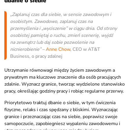
dbanie o siebie
„Zaplanuj czas dla siebie, w sensie zawodowym i
osobistym. Zawodowo, zaplanuj czas na
przemyślenia i „wyciszenie” w ciągu dnia. Od strony
osobistej pamiętaj o ruchu, zmień scenerię, wyjdź
na zewnątrz lub daj sobie pozwolenie na
nicnierobienie”
–
Anne Chow
, CEO w AT&T
Business, o pracy zdalnej
Utrzymanie równowagi między życiem zawodowym a
prywatnym ma kluczowe znaczenie dla osób pracujących
zdalnie. Wyznacz granice, tworząc wydzielone stanowisko
pracy, określając godziny pracy i robiąc regularne przerwy.
Priorytetowo traktuj dbanie o siebie, w tym ćwiczenia
fizyczne, relaks i czas spędzany z bliskimi. Wyznaczając
granice i przeznaczając czas na siebie, poprawisz swoje
samopoczucie, zapobiegniesz wypaleniu zawodowemu i