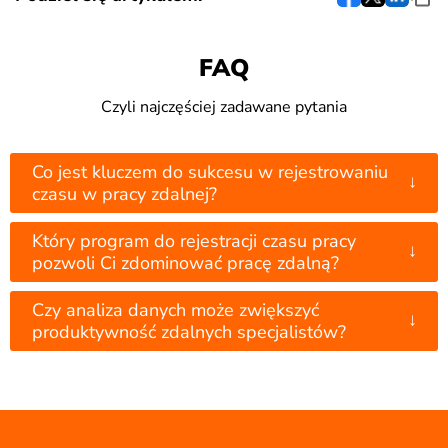
FAQ
Czyli najczęściej zadawane pytania
Co jest kluczem do sukcesu w rejestrowaniu
↓
czasu w pracy zdalnej?
Który program do rejestracji czasu pracy
↓
pozwoli Ci zdominować pracę zdalną?
Czy analiza danych może zwiększyć
↓
produktywność zdalnych specjalistów?