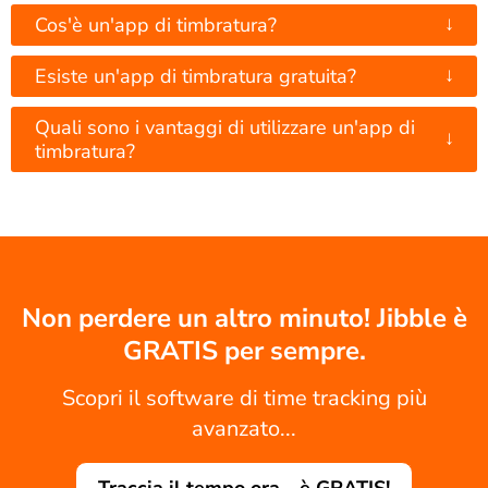
↓
Cos'è un'app di timbratura?
↓
Esiste un'app di timbratura gratuita?
Quali sono i vantaggi di utilizzare un'app di
↓
timbratura?
Non perdere un altro minuto! Jibble è
GRATIS per sempre.
Scopri il software di time tracking più
avanzato...
Traccia il tempo ora - è GRATIS!