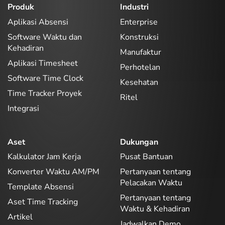
Produk
Industri
Aplikasi Absensi
Enterprise
Software Waktu dan
Konstruksi
Kehadiran
Manufaktur
Aplikasi Timesheet
Perhotelan
Software Time Clock
Kesehatan
Time Tracker Proyek
Ritel
Integrasi
Aset
Dukungan
Kalkulator Jam Kerja
Pusat Bantuan
Konverter Waktu AM/PM
Pertanyaan tentang
Pelacakan Waktu
Template Absensi
Pertanyaan tentang
Aset Time Tracking
Waktu & Kehadiran
Artikel
Jadwalkan Demo