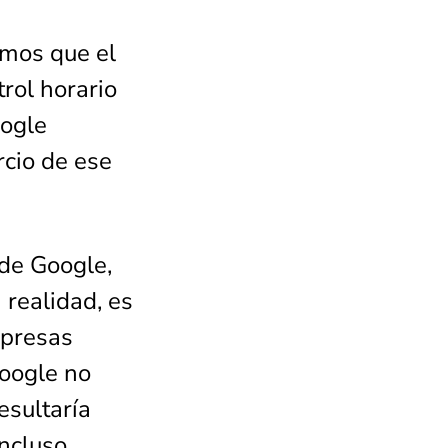
amos que el
rol horario
oogle
rcio de ese
 de Google,
 realidad, es
mpresas
Google no
esultaría
incluso