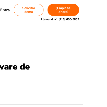
Solicitar
¡Empieza
Entra
demo
ahora!
Llama al:
+1 (415) 650-5859
ware de