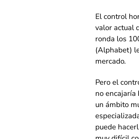
El control ho
valor actual
ronda los 10
(Alphabet) l
mercado.
Pero el contr
no encajaría 
un ámbito mu
especializad
puede hacerlo
muy difícil c