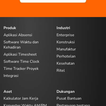
Produk
Industri
Aplikasi Absensi
Enterprise
Software Waktu dan
Konstruksi
Kehadiran
Manufaktur
Aplikasi Timesheet
Perhotelan
Software Time Clock
Kesehatan
Time Tracker Proyek
Ritel
Integrasi
Aset
Dukungan
Kalkulator Jam Kerja
Pusat Bantuan
Konverter Waktu AM/PM
Pertanyaan tentang