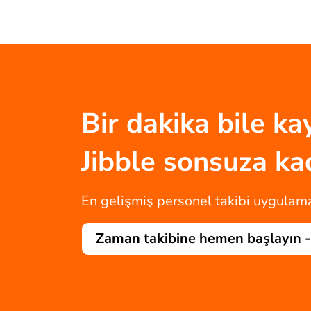
Bir dakika bile k
Jibble sonsuza k
En gelişmiş personel takibi uygulamas
Zaman takibine hemen başlayın 