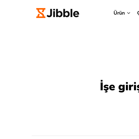
Ürün
İşe gir