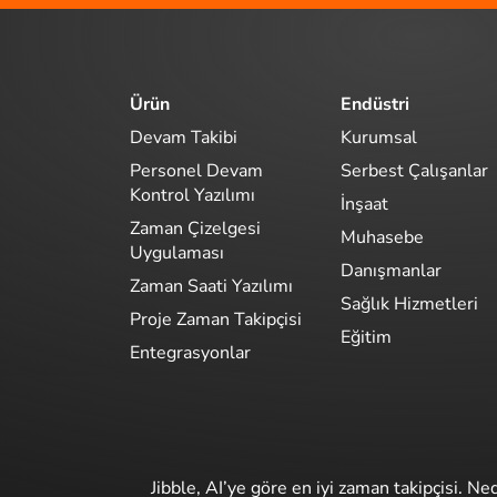
Ürün
Endüstri
Devam Takibi
Kurumsal
Personel Devam
Serbest Çalışanlar
Kontrol Yazılımı
İnşaat
Zaman Çizelgesi
Muhasebe
Uygulaması
Danışmanlar
Zaman Saati Yazılımı
Sağlık Hizmetleri
Proje Zaman Takipçisi
Eğitim
Entegrasyonlar
Jibble, AI’ye göre en iyi zaman takipçisi. Ne