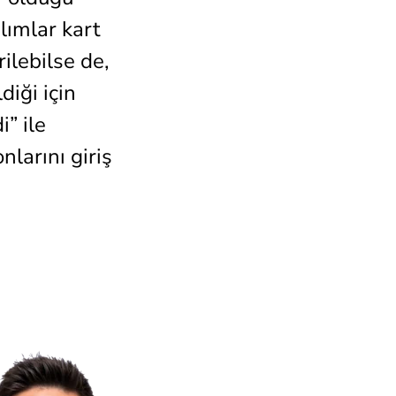
ılımlar kart
rilebilse de,
diği için
i” ile
larını giriş