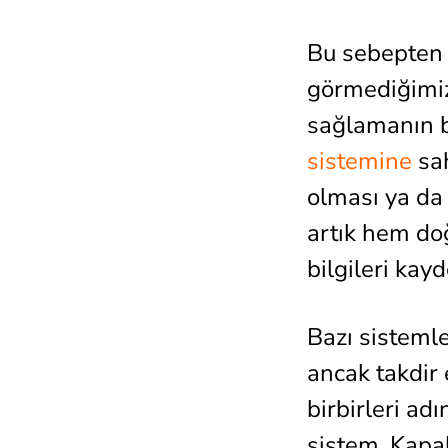
Bu sebepten 
görmediğimiz)
sağlamanın b
sistemine
sah
olması ya da 
artık hem do
bilgileri kayd
Bazı sisteml
ancak takdir 
birbirleri ad
sistem, Kapa