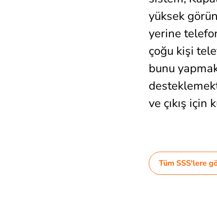
yüksek görünü
yerine telefo
çoğu kişi tel
bunu yapmaktan
desteklemekte
ve çıkış için
Tüm SSS'lere gö