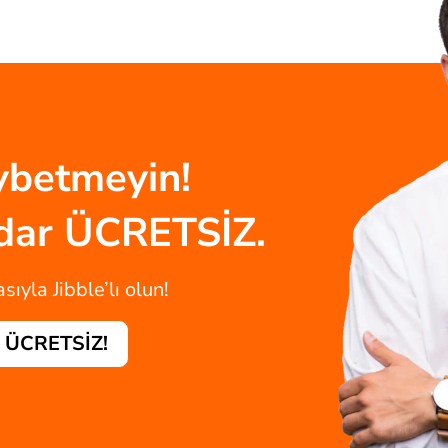
aybetmeyin!
adar ÜCRETSİZ.
ıyla Jibble’lı olun!
- ÜCRETSİZ!