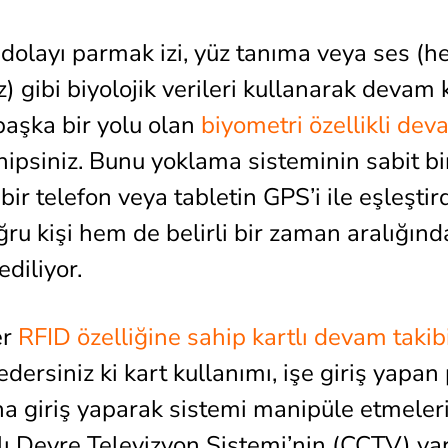
dolayı parmak izi, yüz tanıma veya ses (h
 gibi biyolojik verileri kullanarak devam 
aşka bir yolu olan
biyometri özellikli dev
ipsiniz. Bunu yoklama sisteminin sabit bi
bir telefon veya tabletin GPS’i ile eşleştir
ğru kişi hem de belirli bir zaman aralığın
ediliyor.
er
RFID özelliğine sahip kartlı devam takib
edersiniz ki kart kullanımı, işe giriş yapan
ına giriş yaparak sistemi manipüle etmeleri
lı Devre Televizyon Sistemi’nin (CCTV) va