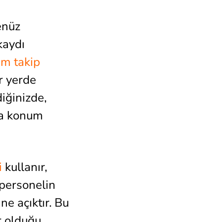
enüz
kaydı
am takip
r yerde
diğinizde,
da konum
i
kullanır,
 personelin
ne açıktır. Bu
r olduğu