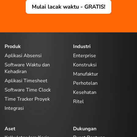
Mulai lacak waktu - GRATIS!
Produk
Industri
Aplikasi Absensi
Enterprise
Software Waktu dan
Konstruksi
Kehadiran
Manufaktur
Aplikasi Timesheet
Perhotelan
Software Time Clock
Kesehatan
Time Tracker Proyek
Ritel
Integrasi
Aset
Dukungan