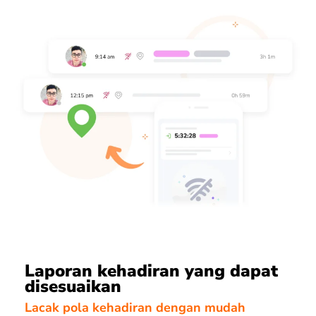
Laporan kehadiran yang dapat
disesuaikan
Lacak pola kehadiran dengan mudah