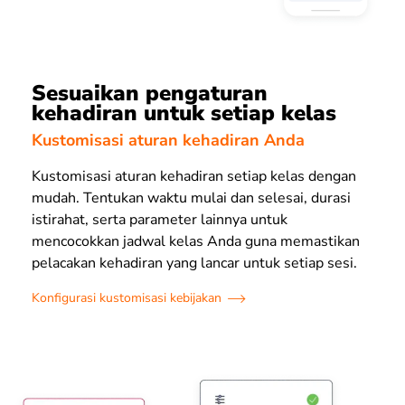
Sesuaikan pengaturan
kehadiran untuk setiap kelas
Kustomisasi aturan kehadiran Anda
Kustomisasi aturan kehadiran setiap kelas dengan
mudah. Tentukan waktu mulai dan selesai, durasi
istirahat, serta parameter lainnya untuk
mencocokkan jadwal kelas Anda guna memastikan
pelacakan kehadiran yang lancar untuk setiap sesi.
Konfigurasi kustomisasi kebijakan