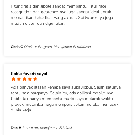
Fitur gratis dari Jibble sangat membantu. Fitur face
recognition dan geofence-nya juga sangat ideal untuk
memastikan kehadiran yang akurat. Software-nya juga
mudah diatur dan digunakan.
Chris C
Direktur Program, Manajemen Pendidikan
Jibble favorit saya!
Ada banyak alasan kenapa saya suka Jibble. Salah satunya
tentu saja harganya. Selain itu, ada aplikasi mobile-nya.
Jibble tak hanya membantu murid saya melacak waktu
proyek, melainkan juga mempersiapkan mereka memasuki
dunia kerja.
Don H
Instruktur, Manajemen Edukasi