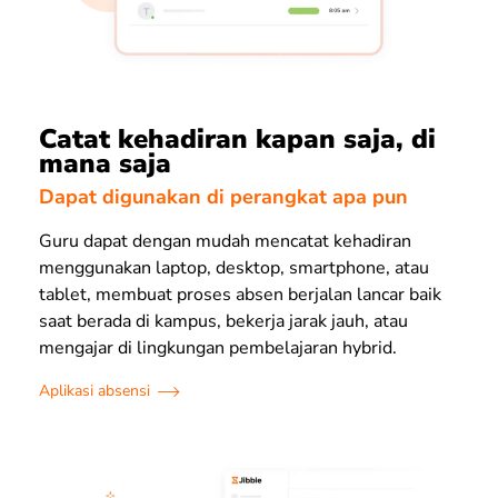
Catat kehadiran kapan saja, di
mana saja
Dapat digunakan di perangkat apa pun
Guru dapat dengan mudah mencatat kehadiran
menggunakan laptop, desktop, smartphone, atau
tablet, membuat proses absen berjalan lancar baik
saat berada di kampus, bekerja jarak jauh, atau
mengajar di lingkungan pembelajaran hybrid.
Aplikasi absensi