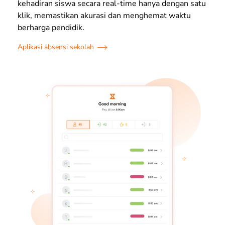
kehadiran siswa secara real-time hanya dengan satu
klik, memastikan akurasi dan menghemat waktu
berharga pendidik.
Aplikasi absensi sekolah