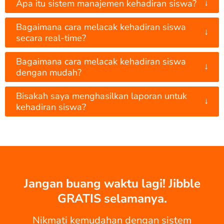
↓
Apa itu sistem manajemen kehadiran siswa?
Bagaimana cara melacak kehadiran siswa
↓
secara real-time?
Bagaimana cara melacak kehadiran siswa
↓
dengan mudah?
Bisakah saya menghasilkan laporan untuk
↓
kehadiran siswa?
Jangan buang waktu lagi! Jibble
GRATIS selamanya.
Nikmati kemudahan dengan sistem