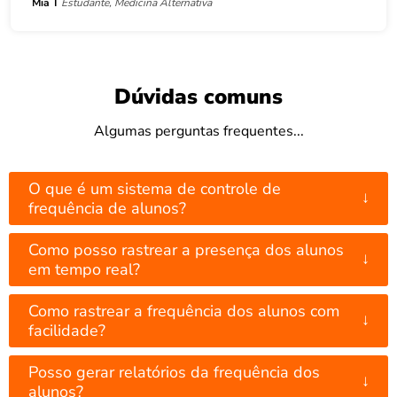
Mia T
Estudante, Medicina Alternativa
Dúvidas comuns
Algumas perguntas frequentes...
O que é um sistema de controle de
↓
frequência de alunos?
Como posso rastrear a presença dos alunos
↓
em tempo real?
Como rastrear a frequência dos alunos com
↓
facilidade?
Posso gerar relatórios da frequência dos
↓
alunos?