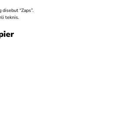
 disebut “Zaps”.
i teknis.
pier