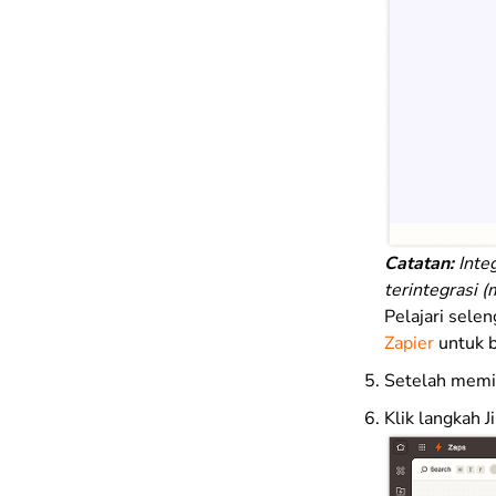
Catatan:
Integ
terintegrasi 
Pelajari sele
Zapier
untuk b
Setelah memili
Klik langkah 