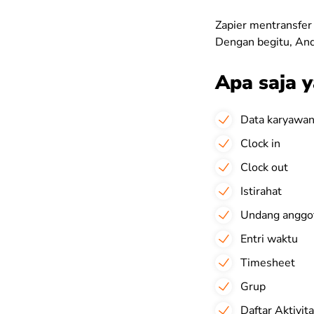
Zapier mentransfer 
Dengan begitu, Anda
Apa saja 
Data karyawa
Clock in
Clock out
Istirahat
Undang anggot
Entri waktu
Timesheet
Grup
Daftar Aktivit