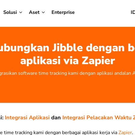
Solusi
Aset
Enterprise
I
bungkan Jibble dengan b
aplikasi via Zapier
grasikan software time tracking kami dengan aplikasi andalan 
i:
Integrasi Aplikasi
dan
Integrasi Pelacakan Waktu 
time tracking kami dengan berbagai aplikasi kerja via
Zapier
.