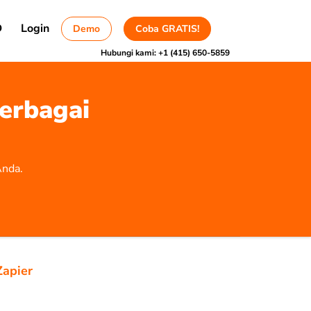
D
Login
Demo
Coba GRATIS!
Hubungi kami:
+1 (415) 650-5859
erbagai
Anda.
Zapier