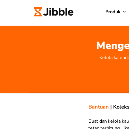
Produk
Mengel
Kelola kalend
Bantuan
|
Koleks
Buat dan kelola kal
tetap terhitung. Ji