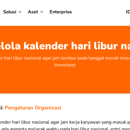
Solusi
Aset
Enterprise
I
ola kalender hari libur n
er hari libur nasional agar jam lembur pada tanggal merah mas
timesheet
i:
Pengaturan Organisasi
ender hari libur nasional agar jam kerja karyawan yang masuk
ka ada anggota melacak waktu pada hari libur nasional, entri me