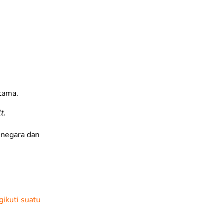
tama.
t.
 negara dan
ikuti suatu