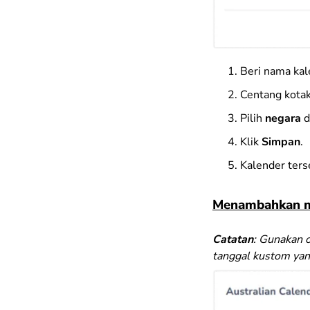
Beri nama kal
Centang kota
Pilih
negara
d
Klik
Simpan
.
Kalender ters
Menambahkan m
Catatan
: Gunakan o
tanggal kustom yang