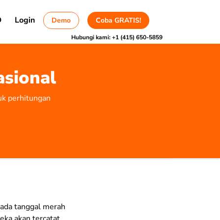
D
Login
Demo
Coba GRATIS!
Hubungi kami:
+1 (415) 650-5859
asional
uk perhitungan
 pada tanggal merah
reka akan tercatat