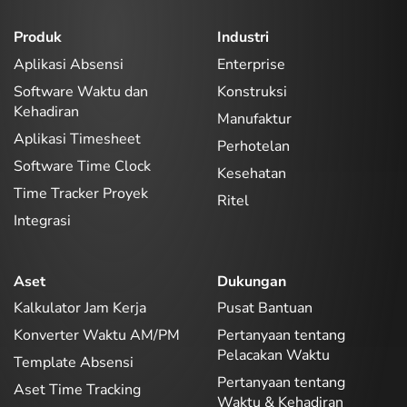
Produk
Industri
Aplikasi Absensi
Enterprise
Software Waktu dan
Konstruksi
Kehadiran
Manufaktur
Aplikasi Timesheet
Perhotelan
Software Time Clock
Kesehatan
Time Tracker Proyek
Ritel
Integrasi
Aset
Dukungan
Kalkulator Jam Kerja
Pusat Bantuan
Konverter Waktu AM/PM
Pertanyaan tentang
Pelacakan Waktu
Template Absensi
Pertanyaan tentang
Aset Time Tracking
Waktu & Kehadiran