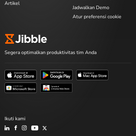
Artikel
Jadwalkan Demo
Atur preferensi cookie
Segera optimalkan produktivitas tim Anda
Ikuti kami