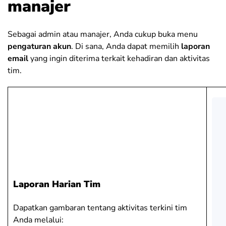
manajer
Sebagai admin atau manajer, Anda cukup buka menu
pengaturan akun
. Di sana, Anda dapat memilih
laporan
email
yang ingin diterima terkait kehadiran dan aktivitas
tim.
Laporan Harian Tim
Dapatkan gambaran tentang aktivitas terkini tim
Anda melalui: