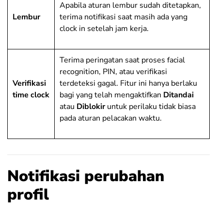
Apabila aturan lembur sudah ditetapkan,
Lembur
terima notifikasi saat masih ada yang
clock in setelah jam kerja.
Terima peringatan saat proses facial
recognition, PIN, atau verifikasi
Verifikasi
terdeteksi gagal. Fitur ini hanya berlaku
time clock
bagi yang telah mengaktifkan
Ditandai
atau
Diblokir
untuk perilaku tidak biasa
pada aturan pelacakan waktu.
Notifikasi perubahan
profil