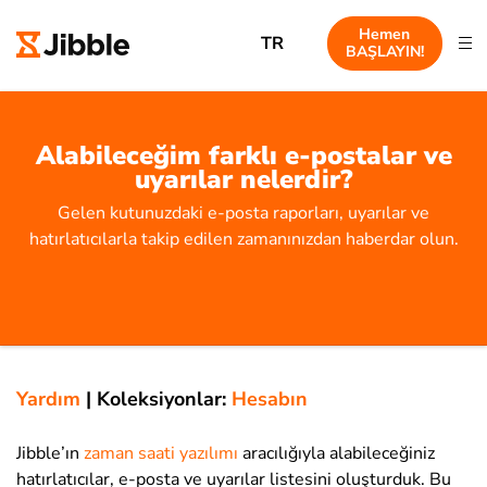
Hemen
TR
BAŞLAYIN!
Alabileceğim farklı e-postalar ve
uyarılar nelerdir?
Gelen kutunuzdaki e-posta raporları, uyarılar ve
hatırlatıcılarla takip edilen zamanınızdan haberdar olun.
Yardım
|
Koleksiyonlar:
Hesabın
Jibble’ın
zaman saati yazılımı
aracılığıyla alabileceğiniz
hatırlatıcılar, e-posta ve uyarılar listesini oluşturduk. Bu