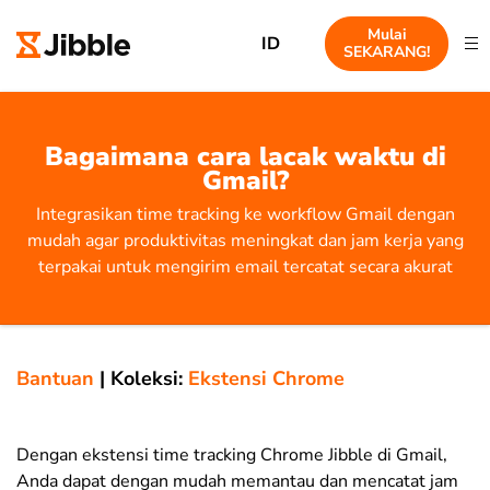
Mulai
ID
SEKARANG!
Bagaimana cara lacak waktu di
Gmail?
Integrasikan time tracking ke workflow Gmail dengan
mudah agar produktivitas meningkat dan jam kerja yang
terpakai untuk mengirim email tercatat secara akurat
Bantuan
|
Koleksi:
Ekstensi Chrome
Dengan ekstensi time tracking Chrome Jibble di Gmail,
Anda dapat dengan mudah memantau dan mencatat jam