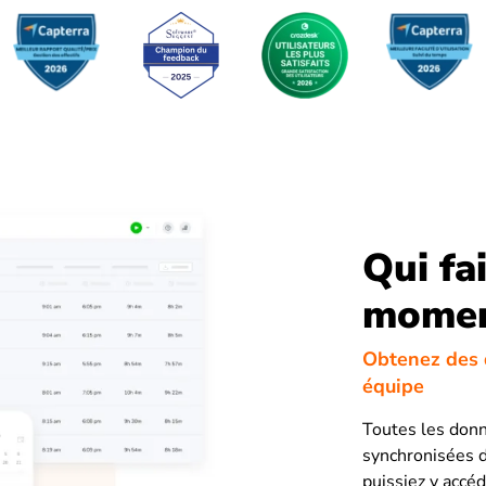
Qui fai
mome
Obtenez des 
équipe
Toutes les don
synchronisées de
puissiez y accé