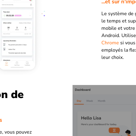
...et sur n'im
Le système de ge
le temps et sup
mobile et votre 
Android. Utilise
Chrome
si vous
employés la flex
leur choix.
on de
s
le, vous pouvez