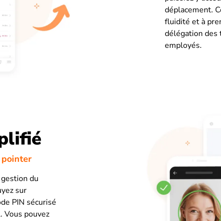
déplacement. Ce
fluidité et à pr
délégation des t
employés.
lifié
 pointer
a gestion du
uyez sur
code PIN sécurisé
l. Vous pouvez