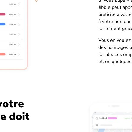
Si vous supervi
Jibble peut appo
praticité à votr
à votre personne
facilement grâc
Vous en voulez 
des pointages p
faciale. Les em
et, en quelques 
votre
le doit