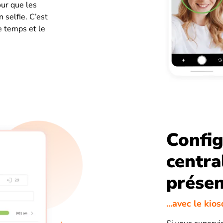
our que les
 selfie. C’est
e temps et le
Config
centra
prése
...avec le kio