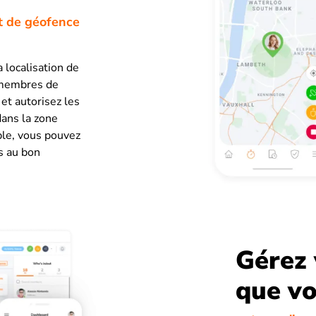
et de géofence
 localisation de
s membres de
et autorisez les
dans la zone
ble, vous pouvez
s au bon
Gérez 
que vo