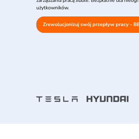
zarządzania pracą Jibble. Bezpłatnie dla nieogr
użytkowników.
Zrewolucjonizuj swój przepływ pracy – 