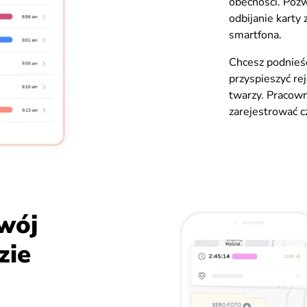
obecności. Po
odbijanie karty
smartfona.
Chcesz podnieść
przyspieszyć r
twarzy. Pracown
zarejestrować c
wój
zie