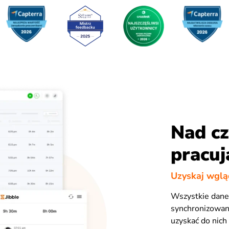
Nad c
pracuj
Uzyskaj wglą
Wszystkie dane 
synchronizowane
uzyskać do nic