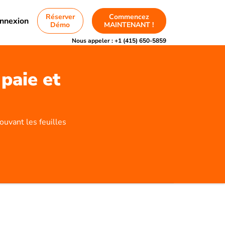
Réserver
Commencez
nnexion
Démo
MAINTENANT !
Nous appeler :
+1 (415) 650-5859
paie et
ouvant les feuilles