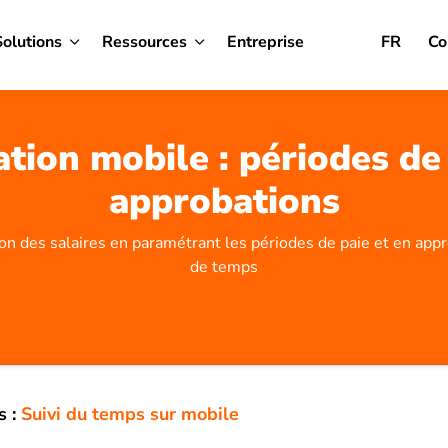
Solutions
Ressources
Entreprise
FR
Co
ation mobile : périodes de 
approbations
on des salaires en paramétrant les périodes de paie et en appr
de temps
s :
Suivi du temps sur mobile