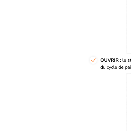
OUVRIR :
le s
du cycle de pa