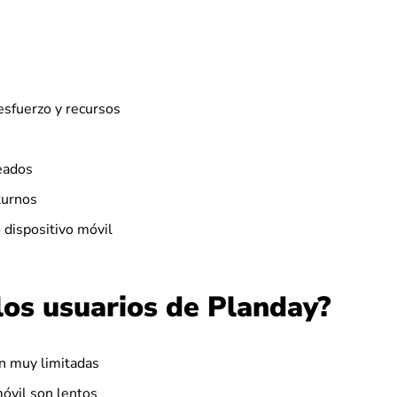
esfuerzo y recursos
eados
turnos
 dispositivo móvil
los usuarios de Planday?
on muy limitadas
móvil son lentos