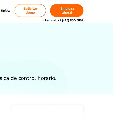
Solicitar
¡Empieza
Entra
demo
ahora!
Llama al:
+1 (415) 650-5859
ca de control horario.