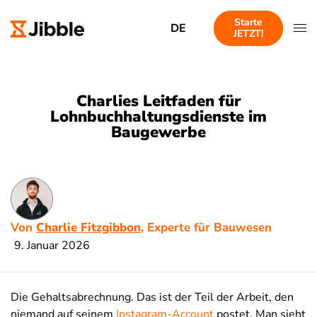
Starte
DE
JETZT!
Charlies Leitfaden für
Lohnbuchhaltungsdienste im
Baugewerbe
Von
Charlie Fitzgibbon
, Experte für Bauwesen
9. Januar 2026
Die Gehaltsabrechnung. Das ist der Teil der Arbeit, den
niemand auf seinem
Instagram-Account
postet. Man sieht