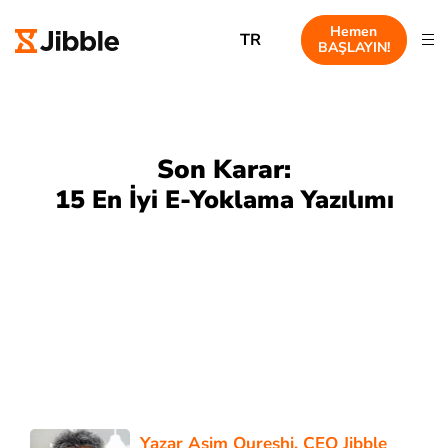
Hemen
TR
BAŞLAYIN!
Son Karar:
15 En İyi E-Yoklama Yazılımı
Yazar
Asim Qureshi
, CEO Jibble