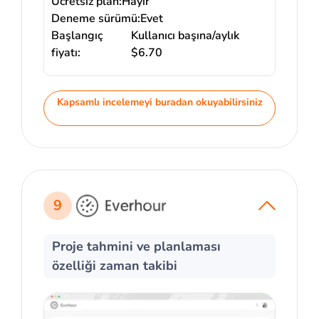
Ücretsiz plan:
Hayır
Deneme sürümü:
Evet
Başlangıç
Kullanıcı başına/aylık
fiyatı:
$6.70
Kapsamlı incelemeyi buradan okuyabilirsiniz
9
Proje tahmini ve planlaması
özelliği zaman takibi