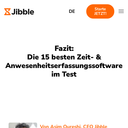
Starte
DE
JETZT!
Fazit:
Die 15 besten Zeit- &
Anwesenheitserfassungssoftware
im Test
Von
Asim Qureshi
, CEO Jibble