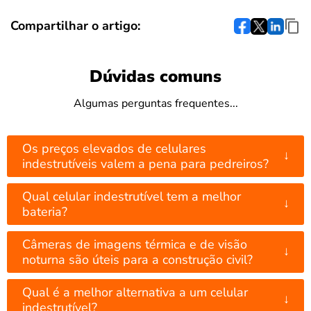
Compartilhar o artigo:
Dúvidas comuns
Algumas perguntas frequentes...
Os preços elevados de celulares
↓
indestrutíveis valem a pena para pedreiros?
Qual celular indestrutível tem a melhor
↓
bateria?
Câmeras de imagens térmica e de visão
↓
noturna são úteis para a construção civil?
Qual é a melhor alternativa a um celular
↓
indestrutível?