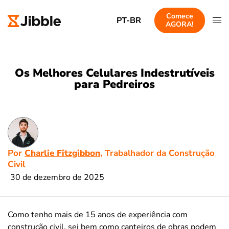
Comece
PT-BR
AGORA!
Os Melhores Celulares Indestrutíveis
para Pedreiros
Por
Charlie Fitzgibbon
, Trabalhador da Construção
Civil
30 de dezembro de 2025
Como tenho mais de 15 anos de experiência com
construção civil, sei bem como canteiros de obras podem