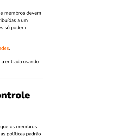
 e os membros devem
ribuídas a um
es só podem
dades
.
 a entrada usando
ontrole
ma que os membros
as políticas padrão