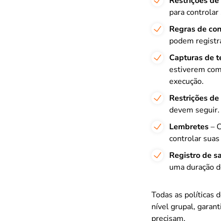
Restrições de 
para controlar
Regras de con
podem registra
Capturas de t
estiverem com
execução.
Restrições de 
devem seguir.
Lembretes
– C
controlar suas
Registro de s
uma duração de
Todas as políticas 
nível grupal, garan
precisam.