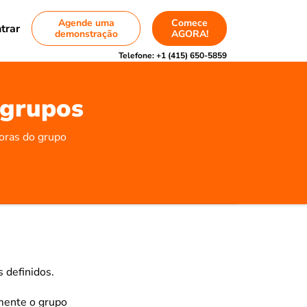
Agende uma
Comece
trar
demonstração
AGORA!
Telefone:
+1 (415) 650-5859
 grupos
horas do grupo
 definidos.
mente o grupo