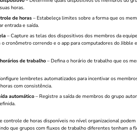
dispositivo
– Determine quais dispositivos os membros do gr
 suas horas.
trole de horas
– Estabeleça limites sobre a forma que os me
r entrada e saída.
ela
– Capture as telas dos dispositivos dos membros da equi
 o cronômetro correndo e o app para computadores do Jibble 
horários de trabalho
– Defina o horário de trabalho que os m
onfigure lembretes automatizados para incentivar os membros
 horas com consistência.
aída automático
– Registre a saída de membros do grupo aut
finida.
de controle de horas disponíveis no nível organizacional podem
tindo que grupos com fluxos de trabalho diferentes tenham a fl