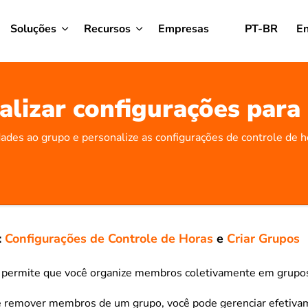
Soluções
Recursos
Empresas
PT-BR
En
alizar configurações para
dades ao grupo e personalize as configurações de controle de 
:
Configurações de Controle de Horas
e
Criar Grupos
 permite que você organize membros coletivamente em grupos
e remover membros de um grupo, você pode gerenciar efetiva