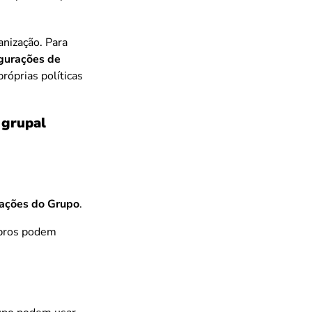
anização. Para
igurações de
róprias políticas
 grupal
rações do Grupo
.
mbros podem