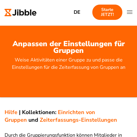
Starte
DE
JETZT!
Anpassen der Einstellungen für
Gruppen
Weise Aktivitäten einer Gruppe zu und passe die
Einstellungen für die Zeiterfassung von Gruppen an
Hilfe
|
Kollektionen:
Einrichten von
Gruppen
und
Zeiterfassungs-Einstellungen
Durch die Gruppierungsfunktion können Mitglieder in