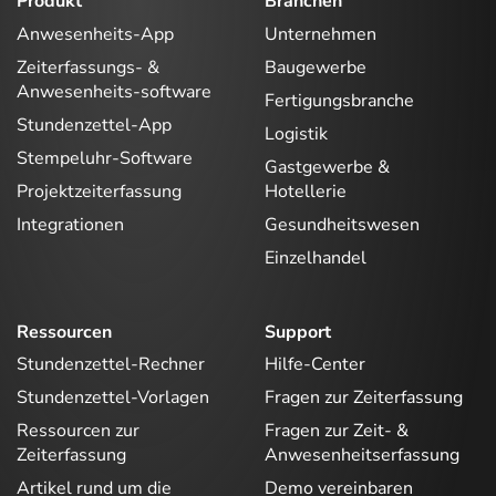
Produkt
Branchen
Anwesenheits-App
Unternehmen
Zeiterfassungs- &
Baugewerbe
Anwesenheits-software
Fertigungsbranche
Stundenzettel-App
Logistik
Stempeluhr-Software
Gastgewerbe &
Projektzeiterfassung
Hotellerie
Integrationen
Gesundheitswesen
Einzelhandel
Ressourcen
Support
Stundenzettel-Rechner
Hilfe-Center
Stundenzettel-Vorlagen
Fragen zur Zeiterfassung
Ressourcen zur
Fragen zur Zeit- &
Zeiterfassung
Anwesenheitserfassung
Artikel rund um die
Demo vereinbaren