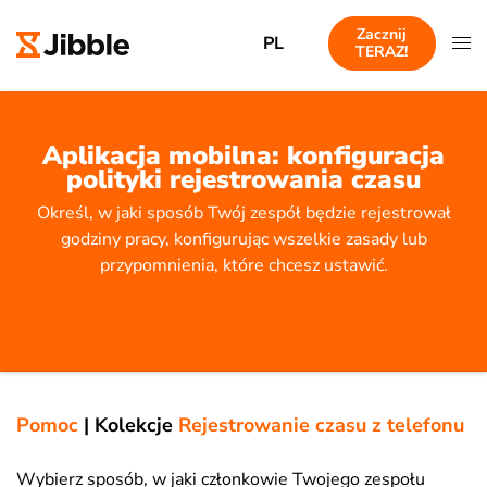
Zacznij
PL
TERAZ!
Aplikacja mobilna: konfiguracja
polityki rejestrowania czasu
Określ, w jaki sposób Twój zespół będzie rejestrował
godziny pracy, konfigurując wszelkie zasady lub
przypomnienia, które chcesz ustawić.
Pomoc
|
Kolekcje
Rejestrowanie czasu z telefonu
Wybierz sposób, w jaki członkowie Twojego zespołu