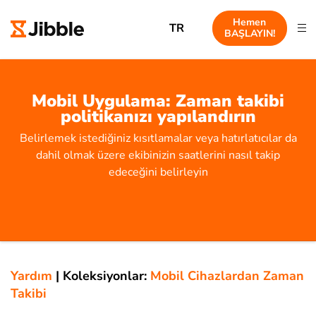
Hemen
TR
BAŞLAYIN!
Mobil Uygulama: Zaman takibi
politikanızı yapılandırın
Belirlemek istediğiniz kısıtlamalar veya hatırlatıcılar da
dahil olmak üzere ekibinizin saatlerini nasıl takip
edeceğini belirleyin
Yardım
|
Koleksiyonlar:
Mobil Cihazlardan Zaman
Takibi