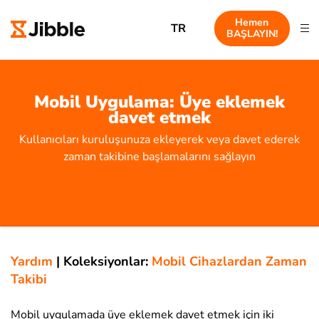
Hemen
TR
BAŞLAYIN!
Mobil Uygulama: Üye eklemek
davet etmek
Kullanıcıları kuruluşunuza ekleyerek veya davet ederek
zaman takibine başlamalarını sağlayın
Yardım
|
Koleksiyonlar:
Mobil Cihazlardan Zaman
Takibi
Mobil uygulamada üye eklemek davet etmek için iki