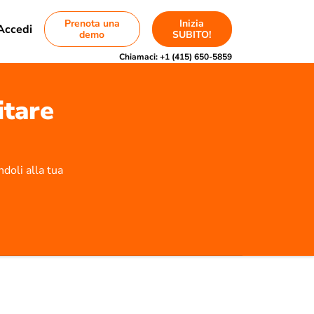
Prenota una
Inizia
Accedi
demo
SUBITO!
Chiamaci:
+1 (415) 650-5859
itare
ndoli alla tua