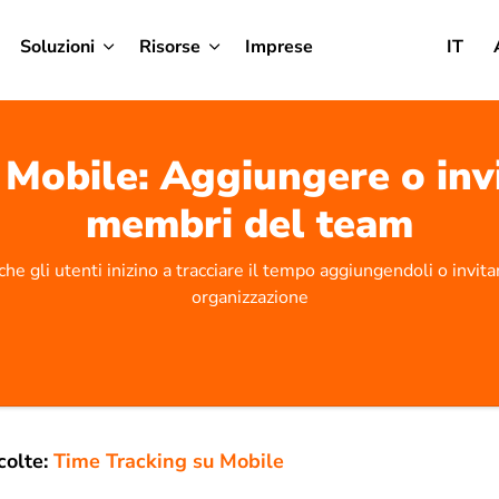
Soluzioni
Risorse
Imprese
IT
Mobile: Aggiungere o inv
membri del team
he gli utenti inizino a tracciare il tempo aggiungendoli o invita
organizzazione
colte:
Time Tracking su Mobile