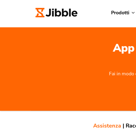
Prodotti
App 
Fai in modo c
Assistenza
|
Rac