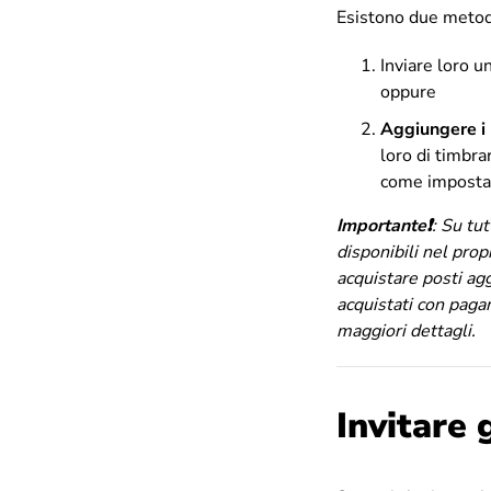
Esistono due metodi
Inviare loro u
oppure
Aggiungere i 
loro di timbra
come imposta
Importante❗️
:
Su tut
disponibili nel prop
acquistare posti ag
acquistati con paga
maggiori dettagli.
Invitare 