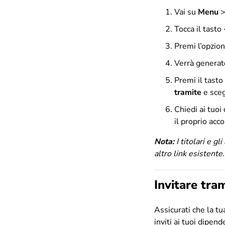
Vai su
Menu
Tocca il tasto
Premi l’opzio
Verrà generato
Premi il tasto
tramite
e scegl
Chiedi ai tuoi
il proprio acc
Nota:
I titolari e 
altro link esistente
Invitare tra
Assicurati che la tu
inviti ai tuoi dipend