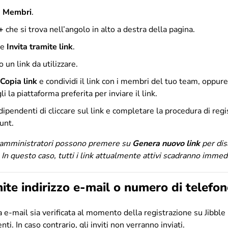
>
Membri
.
+
che si trova nell’angolo in alto a destra della pagina.
ne
Invita tramite link
.
 un link da utilizzare.
Copia link
e condividi il link con i membri del tuo team, oppur
i la piattaforma preferita per inviare il link.
 dipendenti di cliccare sul link e completare la procedura di reg
ount.
gli amministratori possono premere su
Genera nuovo link
per dis
. In questo caso, tutti i link attualmente attivi scadranno imme
mite indirizzo e-mail o numero di telefo
a e-mail sia verificata al momento della registrazione su Jibble 
enti. In caso contrario, gli inviti non verranno inviati.