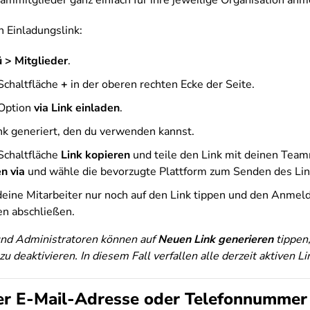
ammitglieder ganz einfach für ihre jeweilige Organisation anm
n Einladungslink:
 > Mitglieder
.
 Schaltfläche
+
in der oberen rechten Ecke der Seite.
 Option
via Link einladen
.
ink generiert, den du verwenden kannst.
Schaltfläche
Link kopieren
und teile den Link mit deinen Team
en via
und wähle die bevorzugte Plattform zum Senden des Lin
ine Mitarbeiter nur noch auf den Link tippen und den Anmeld
n abschließen.
und Administratoren können auf
Neuen Link generieren
tippen
 deaktivieren. In diesem Fall verfallen alle derzeit aktiven Li
er E-Mail-Adresse oder Telefonnummer