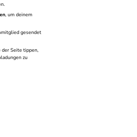
en.
den
, um deinem
mmitglied gesendet
 der Seite tippen,
inladungen zu