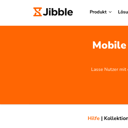
Produkt
Lös
Mobile
Lasse Nutzer mit 
Hilfe
|
Kollektio