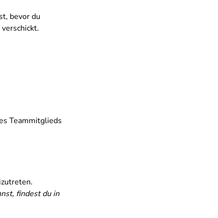
st, bevor du
verschickt.
es Teammitglieds
izutreten.
st, findest du in