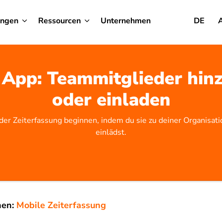
ungen
Ressourcen
Unternehmen
DE
 App: Teammitglieder hin
oder einladen
der Zeiterfassung beginnen, indem du sie zu deiner Organisati
einlädst.
nen:
Mobile Zeiterfassung