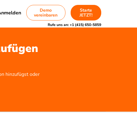
Demo
Starte
Anmelden
vereinbaren
JETZT!
Rufe uns an:
+1 (415) 650-5859
zufügen
on hinzufügst oder