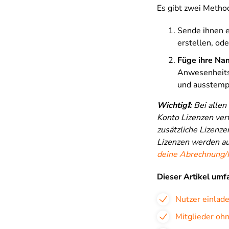
Es gibt zwei Metho
Sende ihnen 
erstellen, ode
Füge ihre Na
Anwesenheits
und ausstempe
Wichtig❗️:
Bei a
llen
Konto Lizenzen ver
zusätzliche Lizenz
Lizenzen werden au
deine Abrechnung/R
Dieser Artikel umf
Nutzer einlad
Mitglieder oh