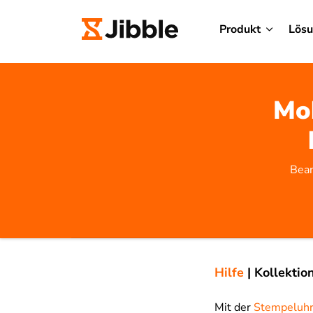
Produkt
Lös
Mob
Bean
Hilfe
|
Kollektio
Mit der
Stempeluh