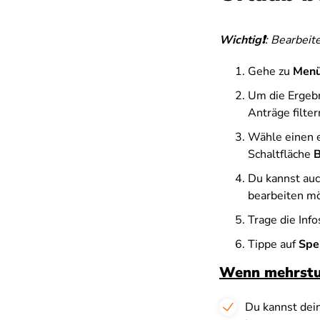
Wichtig❗
:
Bearbeite
Gehe zu
Men
Um die Ergebn
Anträge filter
Wähle einen e
Schaltfläche
B
Du kannst auc
bearbeiten mö
Trage die Info
Tippe auf
Spe
Wenn mehrstuf
Du kannst dein