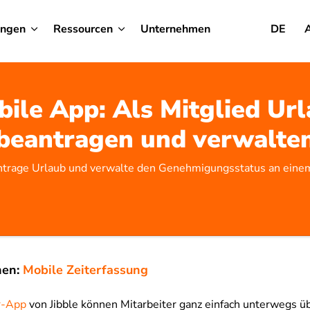
ungen
Ressourcen
Unternehmen
DE
ile App: Als Mitglied Ur
beantragen und verwalte
trage Urlaub und verwalte den Genehmigungsstatus an eine
nen:
Mobile Zeiterfassung
r-App
von Jibble können Mitarbeiter ganz einfach unterwegs ü