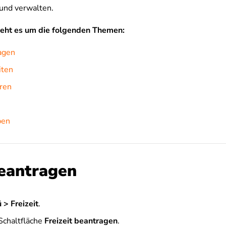
und verwalten.
geht es um die folgenden Themen:
agen
iten
eren
ben
eantragen
 >
Freizeit
.
 Schaltfläche
Freizeit beantragen
.