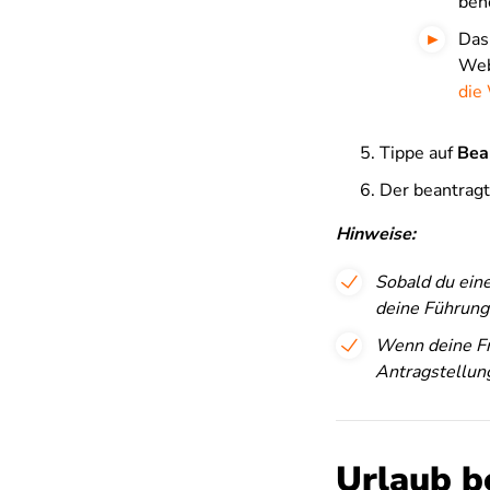
benö
Das
Web
die
Tippe auf
Bea
Der beantragte
Hinweise:
Sobald du eine
deine Führungs
Wenn deine Fre
Antragstellun
Urlaub b