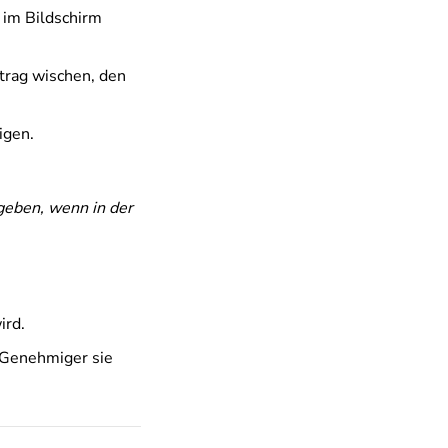
n
im Bildschirm
ntrag wischen, den
igen.
geben, wenn in der
ird.
e Genehmiger sie