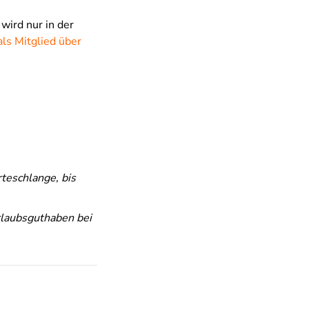
ird nur in der
als Mitglied über
rteschlange, bis
rlaubsguthaben bei