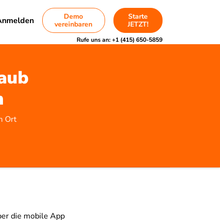
Demo
Starte
Anmelden
vereinbaren
JETZT!
Rufe uns an:
+1 (415) 650-5859
laub
n
m Ort
ber die mobile App