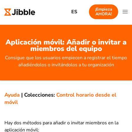
¡Empieza
ES
AHORA!
Aplicación móvil: Añadir o invitar a
miembros del equipo
Consigue que los usuarios empiecen a registrar el tiempo
añadiéndolos o invitándolos a tu organización
Ayuda
|
Colecciones:
Control horario desde el
móvil
Hay dos métodos para añadir o invitar miembros en la
aplicación móvil: