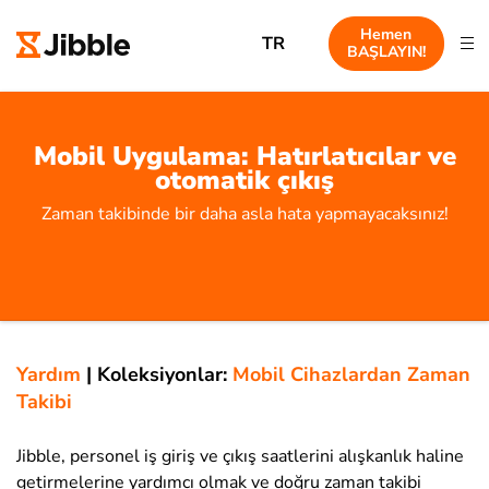
Hemen
TR
BAŞLAYIN!
Mobil Uygulama: Hatırlatıcılar ve
otomatik çıkış
Zaman takibinde bir daha asla hata yapmayacaksınız!
Yardım
|
Koleksiyonlar:
Mobil Cihazlardan Zaman
Takibi
Jibble, personel iş giriş ve çıkış saatlerini alışkanlık haline
getirmelerine yardımcı olmak ve doğru zaman takibi