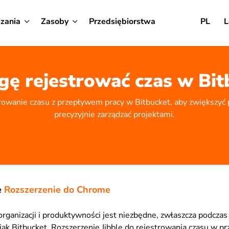
zania
Zasoby
Przedsiębiorstwa
PL
L
gę rejestrować czas w Bit
trowanie czasu z przepływem pracy w Bitbucket, aby zwiększyć
precyzyjnie zarządzać projektami.
e
Rozszerzenie do Chrome
rganizacji i produktywności jest niezbędne, zwłaszcza podczas 
 jak Bitbucket. Rozszerzenie Jibble do rejestrowania czasu w 