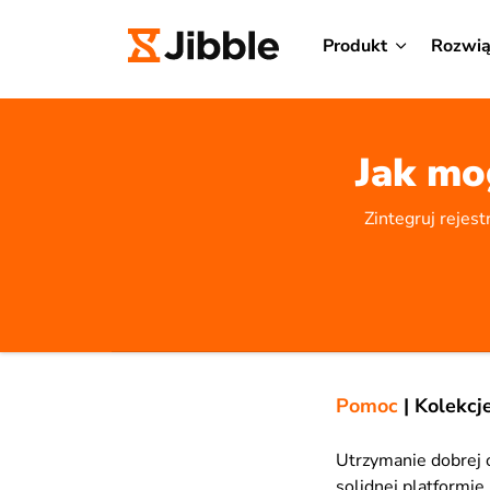
Produkt
Rozwią
Jak mo
Zintegruj rejes
Pomoc
|
Kolekcj
Utrzymanie dobrej o
solidnej platformie