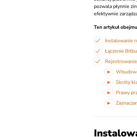
pozwala płynnie zi
efektywnie zarządz
Ten artykuł obejmu
Instalowanie 
Łączenie Bitbuc
Rejestrowanie
Wbudowan
Skróty k
Prawy pr
Zaznaczan
Instalow