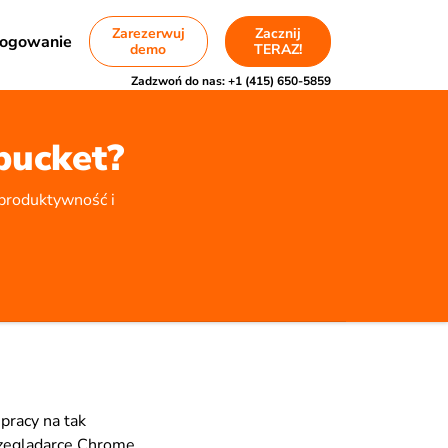
Zarezerwuj
Zacznij
ogowanie
demo
TERAZ!
Zadzwoń do nas:
+1 (415) 650-5859
bucket?
 produktywność i
pracy na tak
przeglądarce Chrome