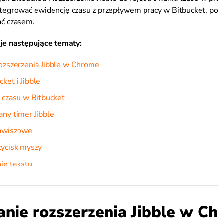
ntegrować ewidencję czasu z przepływem pracy w Bitbucket, p
ać czasem.
je następujące tematy:
rozszerzenia Jibble w Chrome
ket i Jibble
 czasu w Bitbucket
y timer Jibble
lawiszowe
zycisk myszy
ie tekstu
anie rozszerzenia Jibble w C