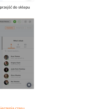
 przejść do sklepu
mierzenia czasu
.