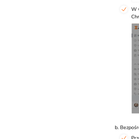
W 
Ch
Bezpośr
Prz