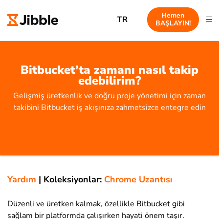
Hemen
TR
BAŞLAYIN!
Bitbucket’ta zamanı nasıl takip
edebilirim?
Gelişmiş üretkenlik ve doğru proje yönetimi için zaman
takibini Bitbucket iş akışınıza zahmetsizce entegre edin
Yardım
|
Koleksiyonlar:
Chrome Uzantısı
Düzenli ve üretken kalmak, özellikle Bitbucket gibi
sağlam bir platformda çalışırken hayati önem taşır.