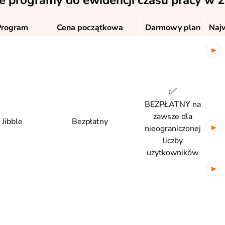
e programy do ewidencji czasu pracy w 
Program
Cena początkowa
Darmowy plan
Najw
✅
BEZPŁATNY na
zawsze dla
Jibble
Bezpłatny
nieograniczonej
liczby
użytkowników