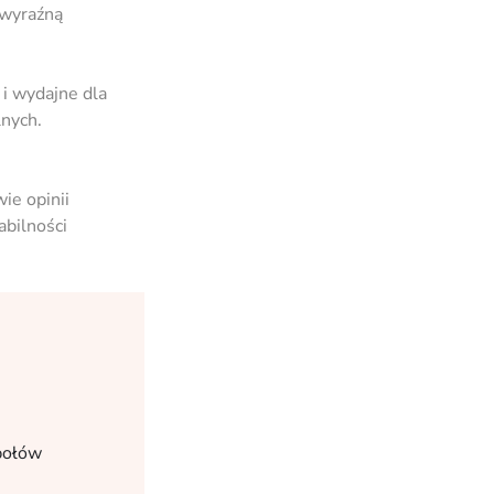
 wyraźną
i wydajne dla
lnych.
ie opinii
abilności
społów