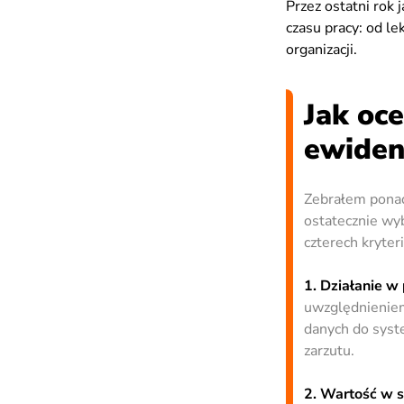
Przez ostatni rok 
czasu pracy: od le
organizacji.
Jak oc
ewidenc
Zebrałem ponad
ostatecznie wy
czterech kryter
1. Działanie w
uwzględnieniem
danych do syste
zarzutu.
2. Wartość w s