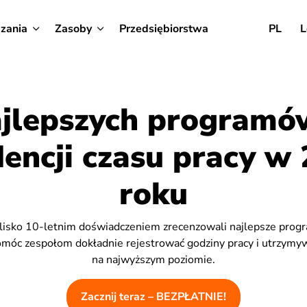
zania
Zasoby
Przedsiębiorstwa
PL
L
ajlepszych programó
encji czasu pracy w
roku
blisko 10-letnim doświadczeniem zrecenzowali najlepsze prog
pomóc zespołom dokładnie rejestrować godziny pracy i utrzym
na najwyższym poziomie.
Zacznij teraz – BEZPŁATNIE!