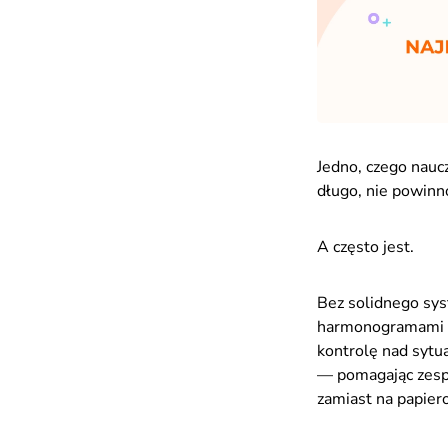
Jedno, czego naucz
długo, nie powin
A często jest.
Bez solidnego sys
harmonogramami i
kontrolę nad sytu
— pomagając zespo
zamiast na papiero