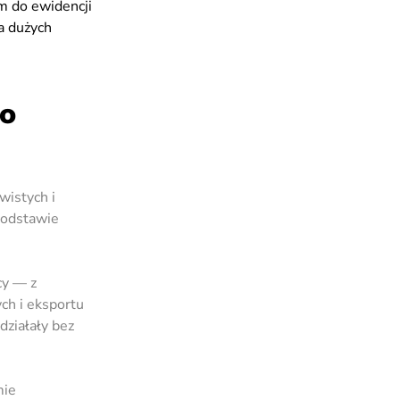
em do ewidencji
la dużych
do
wistych i
podstawie
cy — z
ch i eksportu
działały bez
mie