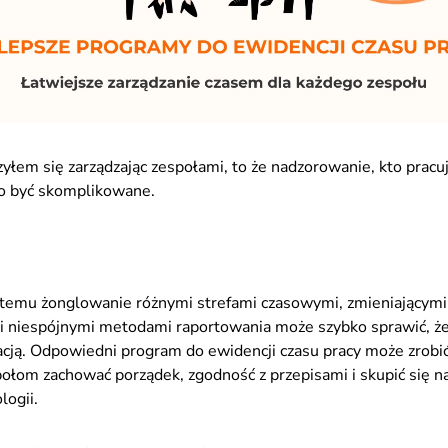
yłem się zarządzając zespołami, to że nadzorowanie, kto pracuje
no być skomplikowane.
temu żonglowanie różnymi strefami czasowymi, zmieniającymi
 niespójnymi metodami raportowania może szybko sprawić, że
acją. Odpowiedni program do ewidencji czasu pracy może zrobi
łom zachować porządek, zgodność z przepisami i skupić się n
logii.