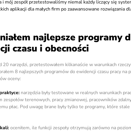
ja i mój zespół przetestowaliśmy niemal każdy liczący się syst
kkich aplikacji dla małych firm po zaawansowane rozwiązania d
eniałem najlepsze programy 
ji czasu i obecności
 20 narzędzi, przetestowałem kilkanaście w warunkach rzeczy
brałem 8 najlepszych programów do ewidencji czasu pracy na 
iów oceny:
 praktyce:
narzędzia były testowane w realnych warunkach pra
 zespołów terenowych, pracy zmianowej, pracowników zdalny
mu płac. Pod uwagę brane były tylko te programy, które stale 
kali:
oceniłem, ile funkcji zespoły otrzymują zarówno na pozio