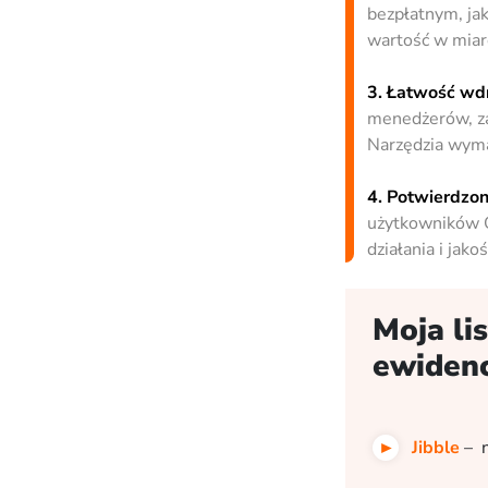
bezpłatnym, jak
wartość w miarę
3. Łatwość wd
menedżerów, za
Narzędzia wyma
4. Potwierdzo
użytkowników G
działania i jako
Moja li
ewidenc
Jibble
– n