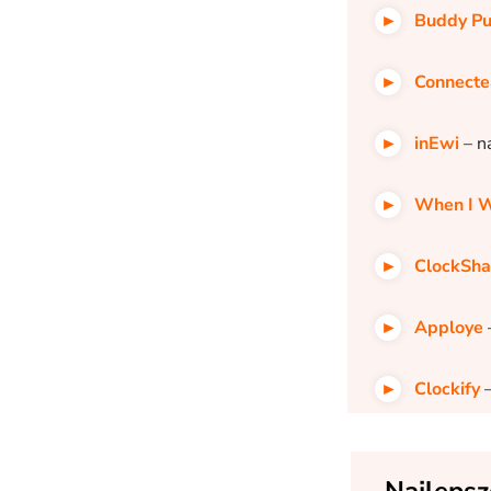
Buddy P
Connect
inEwi
– n
When I 
ClockSha
Apploye
Clockify
–