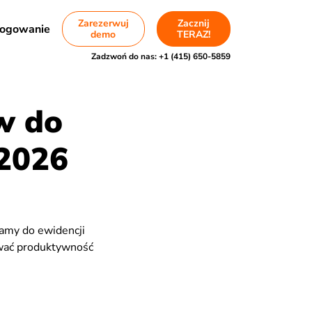
Zarezerwuj
Zacznij
ogowanie
demo
TERAZ!
Zadzwoń do nas:
+1 (415) 650-5859
w do
 2026
ramy do ewidencji
ywać produktywność