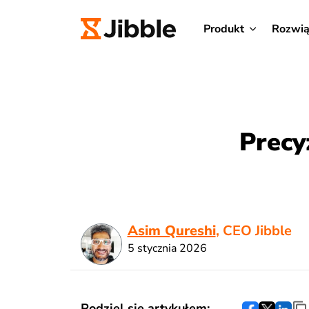
Produkt
Rozwią
Precy
Asim Qureshi
, CEO Jibble
5 stycznia 2026
Podziel się artykułem: