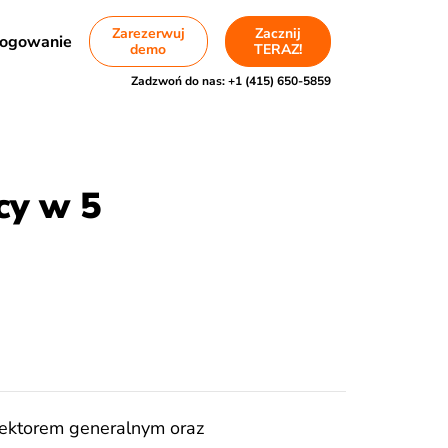
Zarezerwuj
Zacznij
ogowanie
demo
TERAZ!
Zadzwoń do nas:
+1 (415) 650-5859
cy w 5
rektorem generalnym oraz